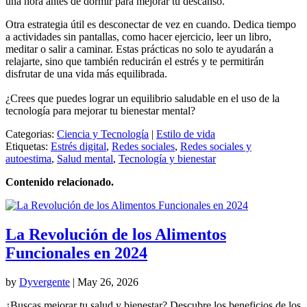
una hora antes de dormir para mejorar tu descanso.
Otra estrategia útil es desconectar de vez en cuando. Dedica tiempo
a actividades sin pantallas, como hacer ejercicio, leer un libro,
meditar o salir a caminar. Estas prácticas no solo te ayudarán a
relajarte, sino que también reducirán el estrés y te permitirán
disfrutar de una vida más equilibrada.
¿Crees que puedes lograr un equilibrio saludable en el uso de la
tecnología para mejorar tu bienestar mental?
Categorias:
Ciencia y Tecnología
|
Estilo de vida
Etiquetas:
Estrés digital
,
Redes sociales
,
Redes sociales y
autoestima
,
Salud mental
,
Tecnología y bienestar
Contenido relacionado.
La Revolución de los Alimentos
Funcionales en 2024
by
Dyvergente
|
May 26, 2026
¿Buscas mejorar tu salud y bienestar? Descubre los beneficios de los