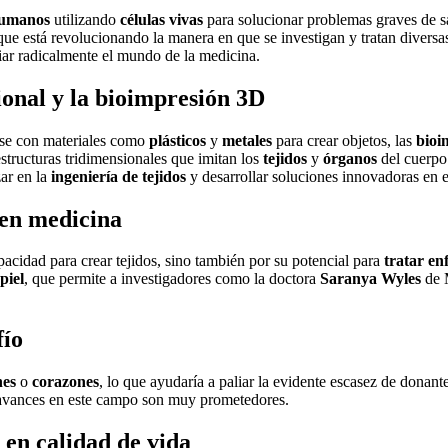
humanos
utilizando
células vivas
para solucionar problemas graves de sa
 que está revolucionando la manera en que se investigan y tratan divers
ar radicalmente el mundo de la medicina.
ional y la bioimpresión 3D
rse con materiales como
plásticos
y
metales
para crear objetos, las
bioi
structuras tridimensionales que imitan los
tejidos
y
órganos
del cuerp
ar en la
ingeniería de tejidos
y desarrollar soluciones innovadoras en 
 en medicina
pacidad para crear tejidos, sino también por su potencial para
tratar e
piel
, que permite a investigadores como la doctora
Saranya Wyles
de M
fío
nes
o
corazones
, lo que ayudaría a paliar la evidente escasez de donan
 avances en este campo son muy prometedores.
 en calidad de vida