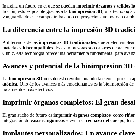
Imagina un futuro en el que se puedan
imprimir órganos y tejidos 
ficción, esto es posible gracias a la
bioimpresión 3D
, una tecnología
vanguardia de este campo, trabajando en proyectos que podrían cambi
La diferencia entre la impresión 3D tradic
A diferencia de las
impresoras 3D tradicionales
, que suelen emplea
materiales
biocompatibles
. Estas impresoras son capaces de generar e
Clinic, esta tecnología ofrece una herramienta fundamental para avanz
Avances y potencial de la bioimpresión 3D
La
bioimpresión 3D
no solo está revolucionando la ciencia por su ca
atópica
. Uno de los avances más emocionantes es la bioimpresión de
tratamientos más efectivos.
Imprimir órganos completos: El gran desa
El gran sueño de futuro es
imprimir órganos completos
, como
riño
integración de
vasos sanguíneos
y evitar el
rechazo del cuerpo
, los
Implantes personalizados: Un avance clave