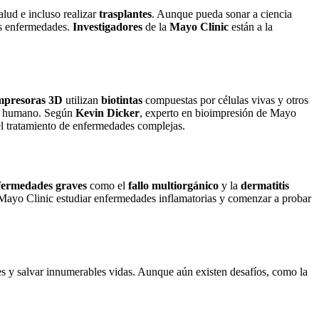
lud e incluso realizar
trasplantes
. Aunque pueda sonar a ciencia
as enfermedades.
Investigadores
de la
Mayo Clinic
están a la
mpresoras 3D
utilizan
biotintas
compuestas por células vivas y otros
o humano. Según
Kevin Dicker
, experto en bioimpresión de Mayo
el tratamiento de enfermedades complejas.
nfermedades graves
como el
fallo multiorgánico
y la
dermatitis
ayo Clinic estudiar enfermedades inflamatorias y comenzar a probar
tes y salvar innumerables vidas. Aunque aún existen desafíos, como la