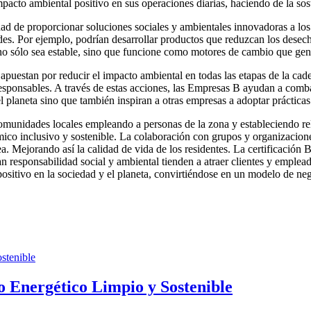
acto ambiental positivo en sus operaciones diarias, haciendo de la soste
dad de proporcionar soluciones sociales y ambientales innovadoras a los
des. Por ejemplo, podrían desarrollar productos que reduzcan los desech
o sólo sea estable, sino que funcione como motores de cambio que gene
apuestan por reducir el impacto ambiental en todas las etapas de la cad
 responsables. A través de estas acciones, las Empresas B ayudan a comb
l planeta sino que también inspiran a otras empresas a adoptar práctica
munidades locales empleando a personas de la zona y estableciendo rel
mico inclusivo y sostenible. La colaboración con grupos y organizacio
ea. Mejorando así la calidad de vida de los residentes. La certificación
an responsabilidad social y ambiental tienden a atraer clientes y emplea
 positivo en la sociedad y el planeta, convirtiéndose en un modelo de neg
 Energético Limpio y Sostenible